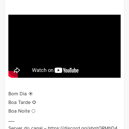
Bom Dia ☀️
Boa Tarde 🌻
Boa Noite 🌕
___
Server do canal – https://discord.gg/shqtQRMhD4