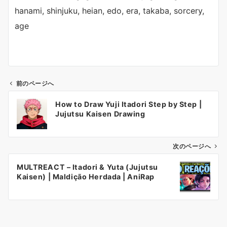
hanami, shinjuku, heian, edo, era, takaba, sorcery,
age
前のページへ
投
How to Draw Yuji Itadori Step by Step |
稿
Jujutsu Kaisen Drawing
ナ
ビ
ゲ
次のページへ
ー
MULTREACT – Itadori & Yuta (Jujutsu
シ
Kaisen) | Maldição Herdada | AniRap
ョ
ン