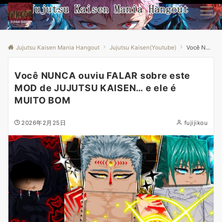
Menu
Jujutsu Kaisen Mania Hangout
Jujutsu Kaisen(Youtube)
Você NUNCA ouviu FALAR sobre este MOD de JUJUTSU KAISEN… e ele é MUITO BOM
Você NUNCA ouviu FALAR sobre este
MOD de JUJUTSU KAISEN… e ele é
MUITO BOM
2026年2月25日
fujijikou