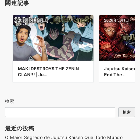
関連記事
2026年4月27日
2026年5月1日
MAKI DESTROYS THE ZENIN
Jujutsu Kaisen 
CLAN!!! | Ju…
End The …
検索
検索
最近の投稿
O Maior Segredo de Jujutsu Kaisen Que Todo Mundo