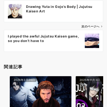
投
Drawing Yuta in Gojo’s Body | Jujutsu
稿
Kaisen Art
ナ
ビ
ゲ
次のページへ
ー
I played the awful Jujutsu Kaisen game,
シ
so you don’t have to
ョ
ン
関連記事
2026年3月26日
2025年11月3日