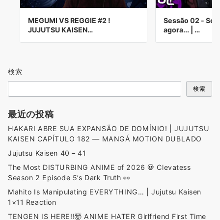
MEGUMI VS REGGIE #2 !
Sessão 02 - Som
JUJUTSU KAISEN…
agora... | …
検索
検索
最近の投稿
HAKARI ABRE SUA EXPANSÃO DE DOMÍNIO! | JUJUTSU
KAISEN CAPÍTULO 182 — MANGÁ MOTION DUBLADO
Jujutsu Kaisen 40 – 41
The Most DISTURBING ANIME of 2026 💀 Clevatess
Season 2 Episode 5’s Dark Truth 👀
Mahito Is Manipulating EVERYTHING… | Jujutsu Kaisen
1×11 Reaction
TENGEN IS HERE!!🤯 ANIME HATER Girlfriend First Time