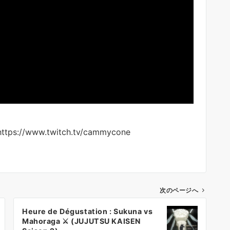
 https://www.twitch.tv/cammycone
次のページへ
Heure de Dégustation : Sukuna vs
Mahoraga ⚔️ (JUJUTSU KAISEN