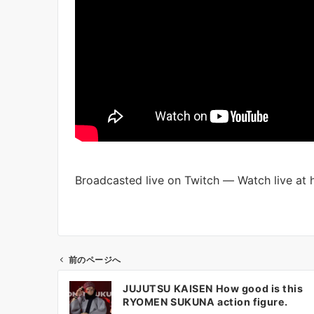
Broadcasted live on Twitch — Watch live at
前のページへ
投
JUJUTSU KAISEN How good is this
稿
RYOMEN SUKUNA action figure.
ナ