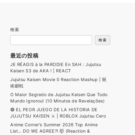
検索
検索
最近の投稿
JE RÉAGIS à la PARODIE En SAH : Jujutsu
Kaisen S3 de AKA ! | REACT
Jujutsu Kaisen Movie 0 Reaction Mashup | 呪
術廻戦
O Maior Segredo de Jujutsu Kaisen Que Todo
Mundo Ignorou! (10 Minutos de Revelações)
🔴 EL PEOR JUEGO DE LA HISTORIA DE
JUJUTSU KAISEN ⚔️ | ROBLOX Jujutsu Cero
Anime Corner’s Summer 2026 Top Anime
List… DO WE AGREE?! 🤯 (Reaction &