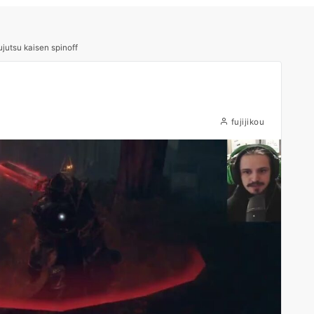
ujutsu kaisen spinoff
fujijikou