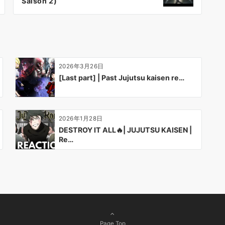
Saison 2)
2026年3月26日
[Last part] | Past Jujutsu kaisen re…
2026年1月28日
DESTROY IT ALL🔥| JUJUTSU KAISEN |
Re…
Page Top