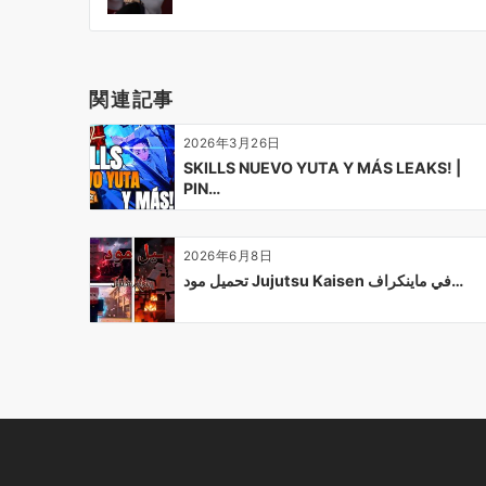
ビ
ゲ
ー
関連記事
シ
ョ
2026年3月26日
ン
SKILLS NUEVO YUTA Y MÁS LEAKS! |
PIN…
2026年6月8日
تحميل مود Jujutsu Kaisen في ماينكراف…