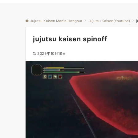
Jujutsu Kaisen Mania Hangout
Jujutsu Kaisen(Youtube)
j
jujutsu kaisen spinoff
2025年10月19日