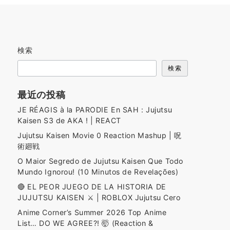
検索
検索
最近の投稿
JE RÉAGIS à la PARODIE En SAH : Jujutsu
Kaisen S3 de AKA ! | REACT
Jujutsu Kaisen Movie 0 Reaction Mashup | 呪
術廻戦
O Maior Segredo de Jujutsu Kaisen Que Todo
Mundo Ignorou! (10 Minutos de Revelações)
🔴 EL PEOR JUEGO DE LA HISTORIA DE
JUJUTSU KAISEN ⚔️ | ROBLOX Jujutsu Cero
Anime Corner’s Summer 2026 Top Anime
List… DO WE AGREE?! 🤯 (Reaction &