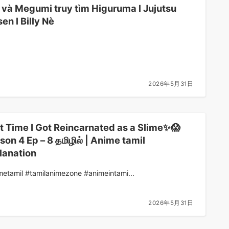
i và Megumi truy tìm Higuruma l Jujutsu
en l Billy Nè
2026年5月31日
t Time I Got Reincarnated as a Slime✨😱
son 4 Ep – 8 தமிழில் | Anime tamil
lanation
metamil #tamilanimezone #animeintami...
2026年5月31日