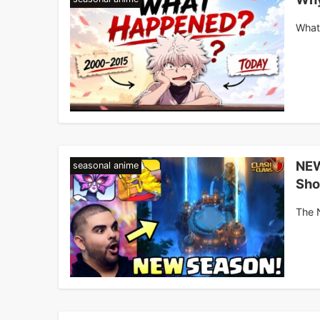
What
NEW
seasonal anime
Sho
The 