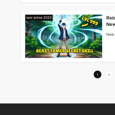
Rei
new anime 2025
New
New 
投
1
2
稿
の
ペ
ー
ジ
送