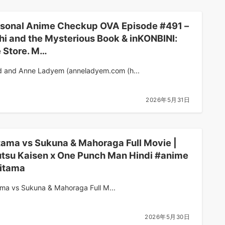
sonal Anime Checkup OVA Episode #491 –
hi and the Mysterious Book & inKONBINI:
 Store. M…
d and Anne Ladyem (anneladyem.com (h...
2026年5月31日
tama vs Sukuna & Mahoraga Full Movie |
utsu Kaisen x One Punch Man Hindi #anime
itama
ama vs Sukuna & Mahoraga Full M...
2026年5月30日