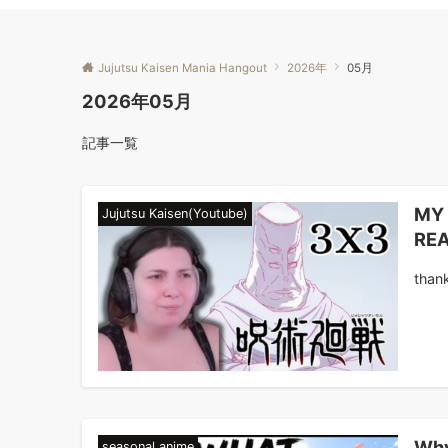
Jujutsu Kaisen Mania Hangout
2026年
05月
2026年05月
記事一覧
MY 
Jujutsu Kaisen(Youtube)
RE
thank
Why
seasonal anime