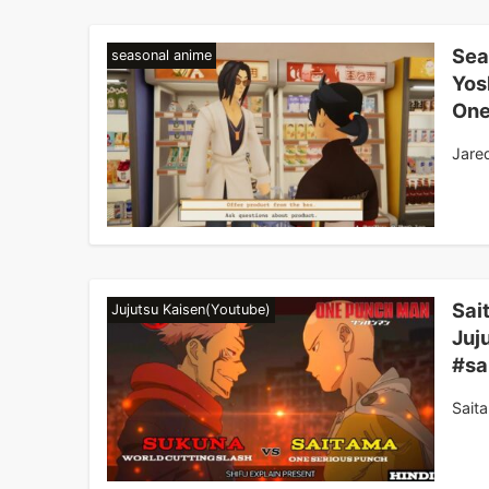
Sea
seasonal anime
Yos
One
Jare
Sai
Jujutsu Kaisen(Youtube)
Juj
#sa
Sait