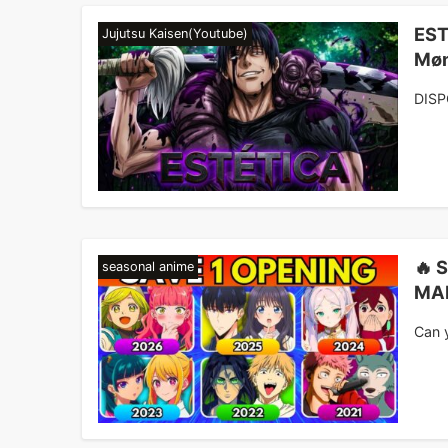
EST
Jujutsu Kaisen(Youtube)
Møn
DISP
🔥 
seasonal anime
MAR
Can y