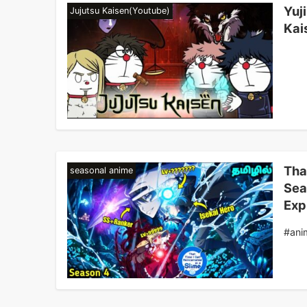
Yuj
Jujutsu Kaisen(Youtube)
Kais
Tha
seasonal anime
Sea
Exp
#ani