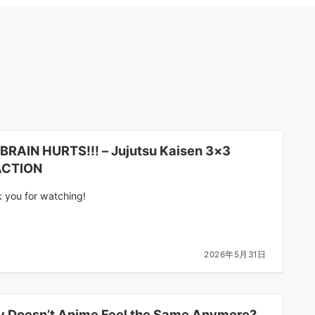
BRAIN HURTS!!! – Jujutsu Kaisen 3×3
ACTION
 you for watching!
2026年5月31日
 Doesn’t Anime Feel the Same Anymore?