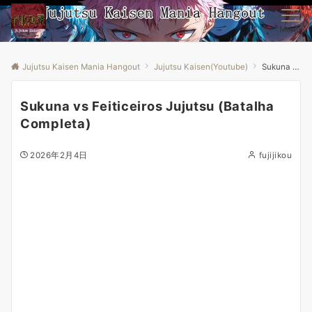
Menu
Jujutsu Kaisen Mania Hangout
Jujutsu Kaisen(Youtube)
Sukuna vs Feiticeiros Jujutsu (Batalha Completa)
Sukuna vs Feiticeiros Jujutsu (Batalha
Completa)
2026年2月4日
fujijikou