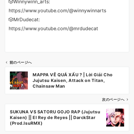
🎲Winnywinn_arts:
https://www.youtube.com/@winnywinnarts
🎲MrDudecat:
https://www.youtube.com/@mrdudecat
前のページへ
投
MAPPA VẼ QUÁ XẤU ? | Lời Giải Cho
稿
Jujutsu Kaisen, Attack on Titan,
ナ
Chainsaw Man
ビ
ゲ
次のページへ
ー
SUKUNA VS SATORU GOJO RAP (Jujutsu
シ
Kaisen) || El Rey de Reyes || DarckStar
ョ
(Prod.IsuRMX)
ン