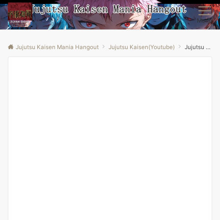
Menu
Jujutsu Kaisen Mania Hangout
Jujutsu Kaisen(Youtube)
Jujutsu Kaisen 2×20 REACTION! | “Right and Wrong, Part 3”