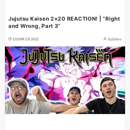
Jujutsu Kaisen 2×20 REACTION! | “Right
and Wrong, Part 3”
2026年2月26日
fujijikou