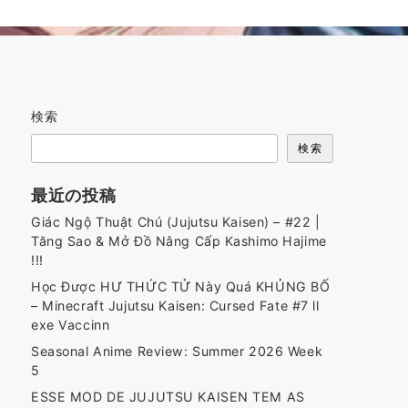
検索
検索
最近の投稿
Giác Ngộ Thuật Chú (Jujutsu Kaisen) – #22 |
Tăng Sao & Mở Đồ Nâng Cấp Kashimo Hajime
!!!
Học Được HƯ THỨC TỬ Này Quá KHỦNG BỐ
– Minecraft Jujutsu Kaisen: Cursed Fate #7 ll
exe Vaccinn
Seasonal Anime Review: Summer 2026 Week
5
ESSE MOD DE JUJUTSU KAISEN TEM AS