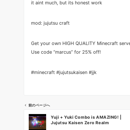
it aint much, but its honest work
mod: jujutsu craft
Get your own HIGH QUALITY Minecraft serve
Use code “marcus” for 25% off!
#minecraft #jujutsukaisen #jjk
前のページへ
投
Yuji + Yuki Combo is AMAZING! |
稿
Jujutsu Kaisen Zero Realm
ナ