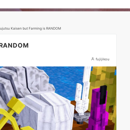
ujutsu Kaisen but Farming is RANDOM
is RANDOM
fujijikou