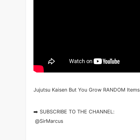
Jujutsu Kaisen But You Grow RANDOM Item
➡️ SUBSCRIBE TO THE CHANNEL:
‪‪ ‪@SirMarcus