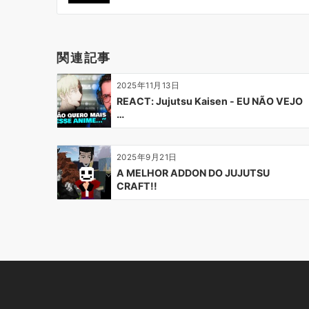
ビ
ゲ
ー
関連記事
シ
ョ
2025年11月13日
ン
REACT: Jujutsu Kaisen - EU NÃO VEJO
…
2025年9月21日
A MELHOR ADDON DO JUJUTSU
CRAFT!!