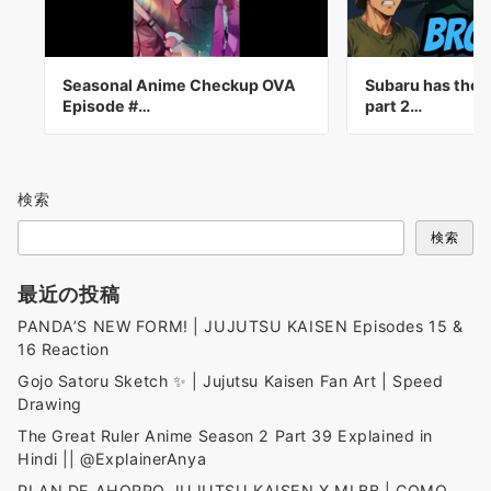
Seasonal Anime Checkup OVA
Subaru has the 
Episode #…
part 2…
検索
検索
最近の投稿
PANDA’S NEW FORM! | JUJUTSU KAISEN Episodes 15 &
16 Reaction
Gojo Satoru Sketch ✨ | Jujutsu Kaisen Fan Art | Speed
Drawing
The Great Ruler Anime Season 2 Part 39 Explained in
Hindi || @ExplainerAnya
PLAN DE AHORRO JUJUTSU KAISEN X MLBB | COMO