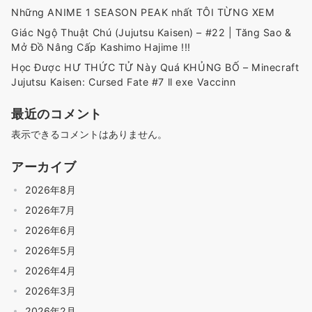
Những ANIME 1 SEASON PEAK nhất TÔI TỪNG XEM
Giác Ngộ Thuật Chú (Jujutsu Kaisen) – #22 | Tăng Sao &
Mở Đồ Nâng Cấp Kashimo Hajime !!!
Học Được HƯ THỨC TỬ Này Quá KHỦNG BỐ – Minecraft
Jujutsu Kaisen: Cursed Fate #7 ll exe Vaccinn
最近のコメント
表示できるコメントはありません。
アーカイブ
2026年8月
2026年7月
2026年6月
2026年5月
2026年4月
2026年3月
2026年2月