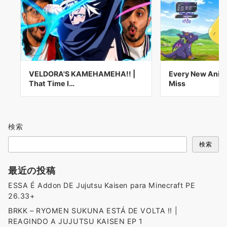
VELDORA'S KAMEHAMEHA!! |
Every New Anim
That Time I…
Miss
検索
検索
最近の投稿
ESSA É Addon DE Jujutsu Kaisen para Minecraft PE
26.33+
BRKK – RYOMEN SUKUNA ESTÁ DE VOLTA !! |
REAGINDO A JUJUTSU KAISEN EP 1