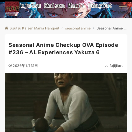
Menu
Jujutsu Kaisen Mania Hangout
seasonal anime
Seasonal Anime Checkup OVA Episode #236 – AL Experiences Yakuza 6
Seasonal Anime Checkup OVA Episode
#236 – AL Experiences Yakuza 6
2026年1月31日
fujijikou