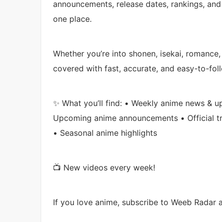
announcements, release dates, rankings, and
one place.
Whether you’re into shonen, isekai, romance, f
covered with fast, accurate, and easy-to-fol
✨ What you’ll find: • Weekly anime news & u
Upcoming anime announcements • Official t
• Seasonal anime highlights
📺 New videos every week!
If you love anime, subscribe to Weeb Radar 