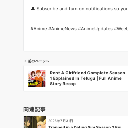
🔔 Subscribe and turn on notifications so yo
#Anime #AnimeNews #AnimeUpdates #Weeb
前のページへ
投
Rent A Girlfriend Complete Season
稿
1 Explained In Telugu | Full Anime
ナ
Story Recap
ビ
ゲ
ー
関連記事
シ
ョ
2026年7月31日
ン
Trapped in a Dating Sim Season 2 Epi…