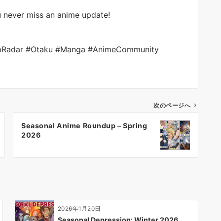
u never miss an anime update!
Radar #Otaku #Manga #AnimeCommunity
次のページへ
Seasonal Anime Roundup – Spring
2026
2026年1月20日
Seasonal Depression: Winter 2026