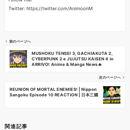
Twitter: https://twitter.com/AnimoonM
前のページへ
投
MUSHOKU TENSEI 3, GACHIAKUTA 2,
稿
CYBERPUNK 2 e JUJUTSU KAISEN 4 in
ナ
ARRIVO! Anime & Manga News🔥
ビ
ゲ
次のページへ
ー
REUNION OF MORTAL ENEMIES! | Nippon
シ
Sangoku Episode 10 REACTION | 日本三國
ョ
ン
関連記事