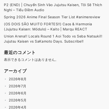
P2 (END) | Chuyển Sinh Vào Jujutsu Kaisen, Tôi Sẽ Thích
Nghi – Tiểu Điềm Audio
Spring 2026 Anime Final Season Tier List #animereview
(OS DOIS SÃO MUITO FORTES!!) Caos & Harmonia
(Jujutsu Kaisen: Módulo) – Kaito | Marqu REACT
Union Arena!! Locals Round 1 Aoi Todo vs Seba Natsuki!!
Jujutsu Kaisen vs SaKamoto Days. Subscribe!!
最近のコメント
表示できるコメントはありません。
アーカイブ
2026年8月
2026年7月
2026年6月
2026年5月
2026年4月