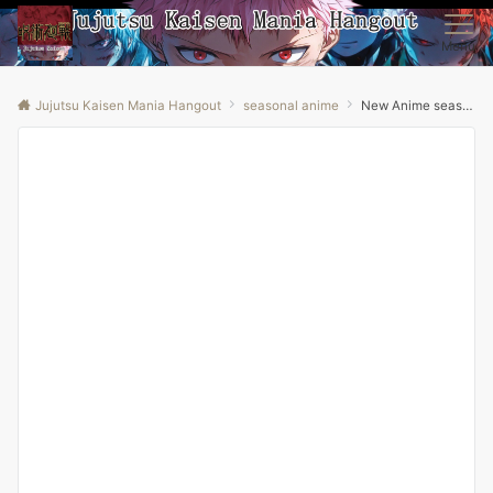
Menu
Jujutsu Kaisen Mania Hangout
seasonal anime
New Anime season 2 update!! | Clash Of Clans