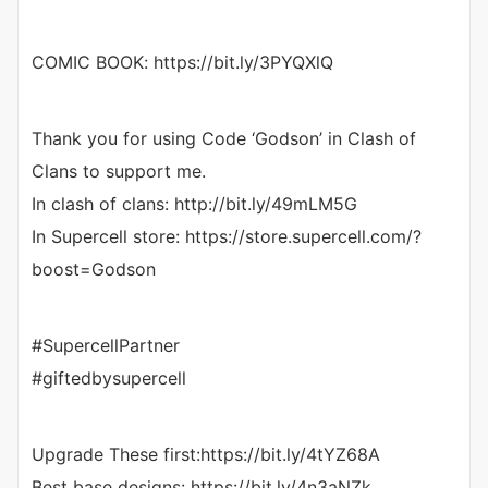
COMIC BOOK: https://bit.ly/3PYQXlQ
Thank you for using Code ‘Godson’ in Clash of
Clans to support me.
In clash of clans: http://bit.ly/49mLM5G
In Supercell store: https://store.supercell.com/?
boost=Godson
#SupercellPartner
#giftedbysupercell
Upgrade These first:https://bit.ly/4tYZ68A
Best base designs: https://bit.ly/4n3aNZk