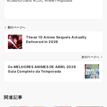
#clashofclans #CoC #newTHupdate
前のページへ
投
These 10 Anime Sequels Actually
稿
Delivered in 2026
ナ
ビ
ゲ
次のページへ
ー
Os MELHORES ANIMES DE ABRIL 2026
シ
Guia Completo da Temporada
ョ
ン
関連記事