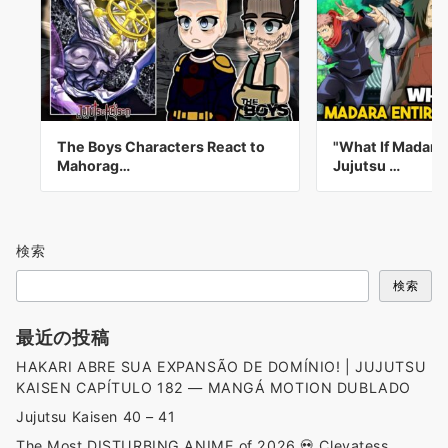
The Boys Characters React to
"What If Madara
Mahorag…
Jujutsu …
検索
検索
最近の投稿
HAKARI ABRE SUA EXPANSÃO DE DOMÍNIO! | JUJUTSU
KAISEN CAPÍTULO 182 — MANGÁ MOTION DUBLADO
Jujutsu Kaisen 40 – 41
The Most DISTURBING ANIME of 2026 💀 Clevatess