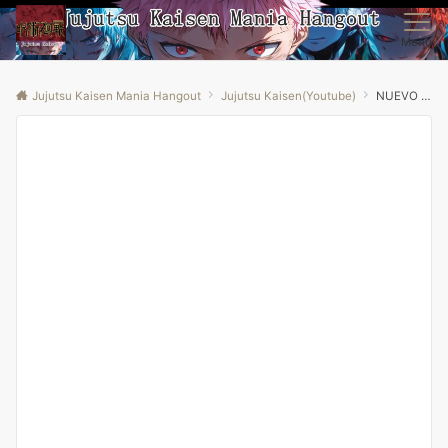
Menu
Jujutsu Kaisen Mania Hangout
Jujutsu Kaisen(Youtube)
NUEVO BOSS URAUME *28 PUNTOS* IMAGINARY REALM | Jujutsu Kaisen Phantom Parade