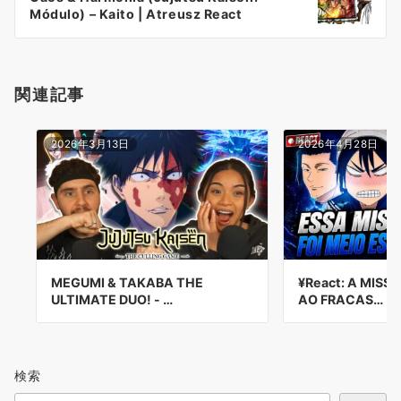
ョ
Módulo) – Kaito | Atreusz React
ン
関連記事
2026年3月13日
2026年4月28日
MEGUMI & TAKABA THE
¥React: A MISS
ULTIMATE DUO! - …
AO FRACAS…
検索