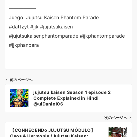
—————–
Juego: Jujutsu Kaisen Phantom Parade
#dattzyt #jjk #jujutsukaisen
#jujutsukaisenphantomparade #jjkphantomparade
#jjkphanpara
前のページへ
投
jujutsu kaisen Season 1 episode 2
稿
Complete Explained in Hindi
ナ
@uiDaniel06
ビ
ゲ
次のページへ
ー
【CONHECENDo JUJUTSU MÓDULO】
シ
Caos & Harmonia (Jujutsu Kaisen: