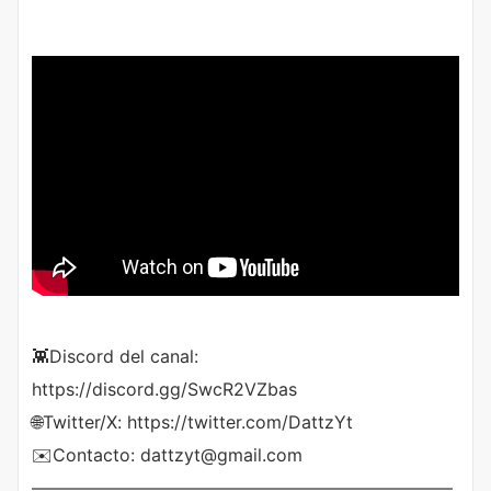
👾Discord del canal:
https://discord.gg/SwcR2VZbas
🌐Twitter/X: https://twitter.com/DattzYt
✉️Contacto: dattzyt@gmail.com
————————————————————————