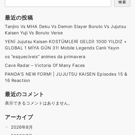
検索
最近の投稿
Tanjiro Vs MHA Deku Vs Demon Slayer Boruto Vs Jujutsu
Kaisen Yuji Vs Boruto Verse
YENİ Jujutsu Kaisen KOSTÜMLERİ GELDİ! 1000 YILDIZ +
GLOBAL 1 MİYA GÜN 31! Mobile Legends Canlı Yayın
os “esquecíveis” animes da primavera
Cave Radar – Victoria Of Many Faces
PANDA’S NEW FORM! | JUJUTSU KAISEN Episodes 15 &
16 Reaction
最近のコメント
表示できるコメントはありません。
アーカイブ
2026年8月