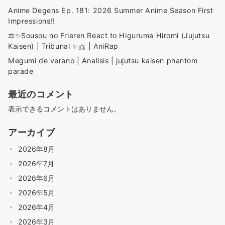
Anime Degens Ep. 181: 2026 Summer Anime Season First
Impressions!!
⚖️✨️Sousou no Frieren React to Higuruma Hiromi (Jujutsu
Kaisen) | Tribunal ✨️⚖️ | AniRap
Megumi de verano | Analisis | jujutsu kaisen phantom
parade
最近のコメント
表示できるコメントはありません。
アーカイブ
2026年8月
2026年7月
2026年6月
2026年5月
2026年4月
2026年3月