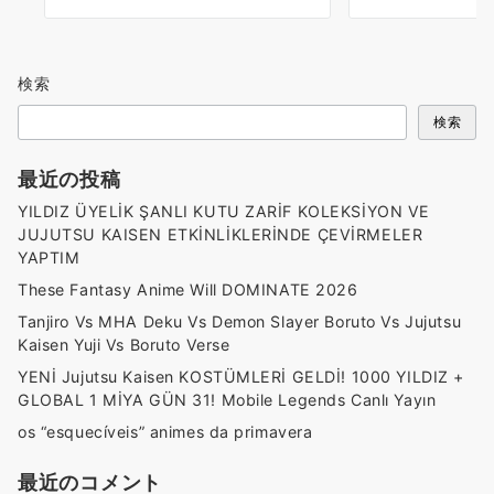
検索
検索
最近の投稿
YILDIZ ÜYELİK ŞANLI KUTU ZARİF KOLEKSİYON VE
JUJUTSU KAISEN ETKİNLİKLERİNDE ÇEVİRMELER
YAPTIM
These Fantasy Anime Will DOMINATE 2026
Tanjiro Vs MHA Deku Vs Demon Slayer Boruto Vs Jujutsu
Kaisen Yuji Vs Boruto Verse
YENİ Jujutsu Kaisen KOSTÜMLERİ GELDİ! 1000 YILDIZ +
GLOBAL 1 MİYA GÜN 31! Mobile Legends Canlı Yayın
os “esquecíveis” animes da primavera
最近のコメント