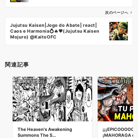
ビ
ゲ
次のページへ
ー
Jujutsu Kaisen|Jogo do Abate| react|
シ
Caos e Harmonia💍🔥💗(Jujutsu Kaisen
ョ
Mojuro) @KaitoOFC
ン
関連記事
2026年1月30日
2025年12月13日
The Heaven's Awakening
¡¡¡EPICOOOOOOO!
Summons The S…
¡MAHORAGA es 