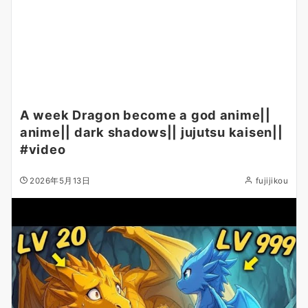
A week Dragon become a god anime||
anime|| dark shadows|| jujutsu kaisen||
#video
2026年5月13日
fujijikou