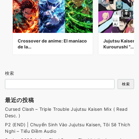
Crossover de anime: El maníaco
Jujutsu Kaisen F
de la…
Kurourushi "…
検索
検索
最近の投稿
Cursed Clash – Triple Trouble Jujutsu Kaisen Mix ( Read
Desc. )
P2 (END) | Chuyển Sinh Vào Jujutsu Kaisen, Tôi Sẽ Thích
Nghi – Tiểu Điềm Audio