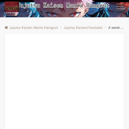
Menu
Jujutsu Kaisen Mania Hangout
Jujutsu Kaisen(Youtube)
A week Dragon become a god anime|| anime|| dark shadows|| jujutsu kaisen|| #video