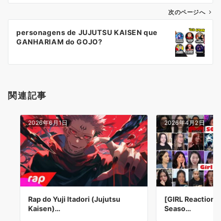
ビ
ゲ
次のページへ
ー
personagens de JUJUTSU KAISEN que
シ
GANHARIAM do GOJO?
ョ
ン
関連記事
2026年6月1日
2026年4月2日
Rap do Yuji Itadori (Jujutsu
[GIRL Reaction]
Kaisen)…
Seaso…