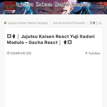
Menu
Jujutsu Kaisen Mania Hangout
Jujutsu Kaisen(Youtube)
💥🥊 │ Jujutsu Kaisen React Yuji Itadori Modulo – Gacha React │ 🥊💥
💥🥊 │ Jujutsu Kaisen React Yuji Itadori
Modulo – Gacha React │ 🥊💥
2026年5月13日
fujijikou