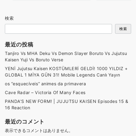
検索
検索
最近の投稿
Tanjiro Vs MHA Deku Vs Demon Slayer Boruto Vs Jujutsu
Kaisen Yuji Vs Boruto Verse
YENİ Jujutsu Kaisen KOSTÜMLERİ GELDİ! 1000 YILDIZ +
GLOBAL 1 MİYA GÜN 31! Mobile Legends Canlı Yayın
os “esquecíveis” animes da primavera
Cave Radar – Victoria Of Many Faces
PANDA’S NEW FORM! | JUJUTSU KAISEN Episodes 15 &
16 Reaction
最近のコメント
表示できるコメントはありません。