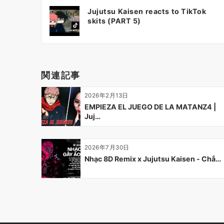
投
Jujutsu Kaisen reacts to TikTok
稿
skits (PART 5)
ナ
ビ
ゲ
ー
関連記事
シ
ョ
2026年2月13日
ン
EMPIEZA EL JUEGO DE LA MATANZ4 |
Juj…
2026年7月30日
Nhạc 8D Remix x Jujutsu Kaisen - Chẳ…