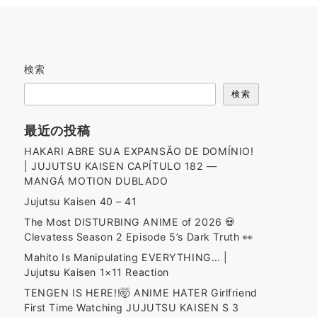
検索
検索
最近の投稿
HAKARI ABRE SUA EXPANSÃO DE DOMÍNIO!
| JUJUTSU KAISEN CAPÍTULO 182 —
MANGÁ MOTION DUBLADO
Jujutsu Kaisen 40 – 41
The Most DISTURBING ANIME of 2026 💀
Clevatess Season 2 Episode 5’s Dark Truth 👀
Mahito Is Manipulating EVERYTHING… |
Jujutsu Kaisen 1×11 Reaction
TENGEN IS HERE!!🤯 ANIME HATER Girlfriend
First Time Watching JUJUTSU KAISEN S 3