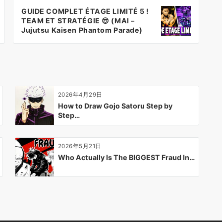
GUIDE COMPLET ÉTAGE LIMITÉ 5 !
TEAM ET STRATÉGIE 😎 (MAI –
Jujutsu Kaisen Phantom Parade)
2026年4月29日
How to Draw Gojo Satoru Step by
Step…
2026年5月21日
Who Actually Is The BIGGEST Fraud In…