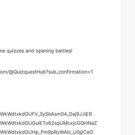
ime quizzes and opening battles!
e.com/@QuizquestHub?sub_confirmation=1
t=PLWkWdtxkdGUFV_3ySbAsm04_Oaj9JJIER
st=PLWkWdtxkdGUGulETo62sqUMcxjcGQHNaZ
st=PLWkWdtxkdGUHp_Pm9pRyWAIc_U0jjlCeO