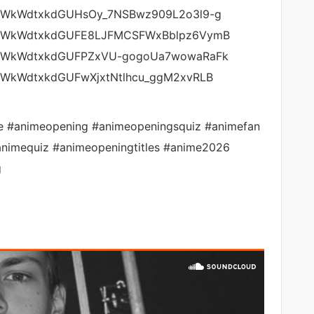
st=PLWkWdtxkdGUHsOy_7NSBwz909L2o3l9-g
ist=PLWkWdtxkdGUFE8LJFMCSFWxBblpz6VymB
ist=PLWkWdtxkdGUFPZxVU-gogoUa7wowaRaFk
t=PLWkWdtxkdGUFwXjxtNtlhcu_ggM2xvRLB
e #animeopening #animeopeningsquiz #animefan
animequiz #animeopeningtitles #anime2026
g