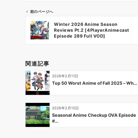
前のページへ
投
Winter 2026 Anime Season
稿
Reviews Pt.2 [4PlayerAnimecast
ナ
Episode 289 Full VOD]
ビ
ゲ
ー
関連記事
シ
ョ
2026年2月11日
ン
Top 50 Worst Anime of Fall 2025 – Wh…
2026年2月15日
Seasonal Anime Checkup OVA Episode
#…