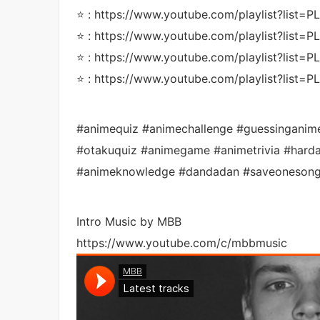
⭐ : https://www.youtube.com/playlist?li
⭐ : https://www.youtube.com/playlist?l
⭐ : https://www.youtube.com/playlist?l
⭐ : https://www.youtube.com/playlist?lis
#animequiz #animechallenge #guessinganim
#otakuquiz #animegame #animetrivia #hard
#animeknowledge #dandadan #saveoneson
Intro Music by MBB
https://www.youtube.com/c/mbbmusic