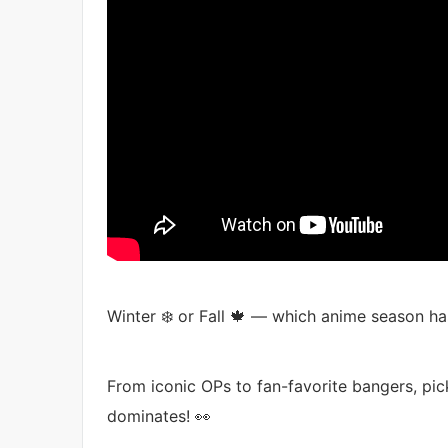
Winter ❄️ or Fall 🍁 — which anime season ha
From iconic OPs to fan-favorite bangers, pi
dominates! 👀