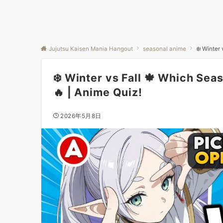
Jujutsu Kaisen Mania Hangout
seasonal anime
❄️ Winter
❄️ Winter vs Fall 🍁 Which S
🔥 | Anime Quiz!
2026年5月8日