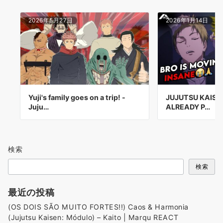
2026年5月27日
2026年1月14日
Yuji's family goes on a trip! -
JUJUTSU KAISEN
Juju…
ALREADY P…
検索
検索
最近の投稿
(OS DOIS SÃO MUITO FORTES!!) Caos & Harmonia
(Jujutsu Kaisen: Módulo) – Kaito | Marqu REACT