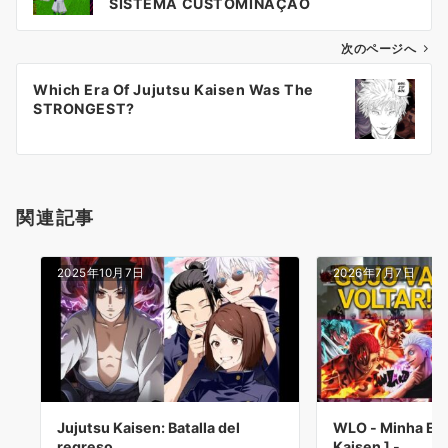
ナ
SISTEMA CUSTOMINAÇÃO
ビ
ゲ
次のページへ
ー
Which Era Of Jujutsu Kaisen Was The
シ
STRONGEST?
ョ
ン
関連記事
2025年10月7日
2026年7月7日
Jujutsu Kaisen: Batalla del
WLO - Minha Era
regreso …
Kaisen ] -…