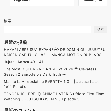
検索
検索
最近の投稿
HAKARI ABRE SUA EXPANSÃO DE DOMÍNIO! | JUJUTSU
KAISEN CAPÍTULO 182 — MANGÁ MOTION DUBLADO
Jujutsu Kaisen 40 – 41
The Most DISTURBING ANIME of 2026 💀 Clevatess
Season 2 Episode 5’s Dark Truth 👀
Mahito Is Manipulating EVERYTHING… | Jujutsu Kaisen
1×11 Reaction
TENGEN IS HERE!!🤯 ANIME HATER Girlfriend First Time
Watching JUJUTSU KAISEN S 3 Episode 3
最近のコメント