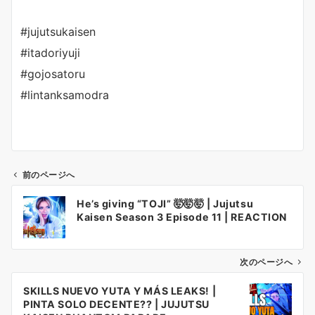
#jujutsukaisen
#itadoriyuji
#gojosatoru
#lintanksamodra
前のページへ
投
He’s giving “TOJI” 🤯🤯🤯 | Jujutsu
稿
Kaisen Season 3 Episode 11 | REACTION
ナ
ビ
ゲ
次のページへ
ー
SKILLS NUEVO YUTA Y MÁS LEAKS! |
シ
PINTA SOLO DECENTE?? | JUJUTSU