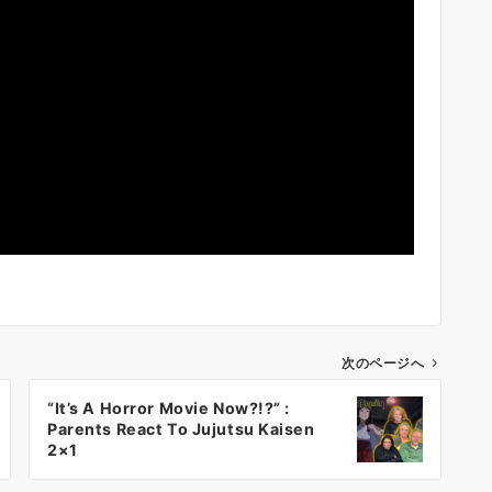
次のページへ
“It’s A Horror Movie Now?!?” :
Parents React To Jujutsu Kaisen
2×1