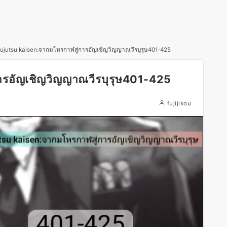
ujutsu kaisen:จากมโหรกาฬสู่การอัญเชิญวิญญาณวีรบุรุษ401-425
ารอัญเชิญวิญญาณวีรบุรุษ401-425
fujijikou