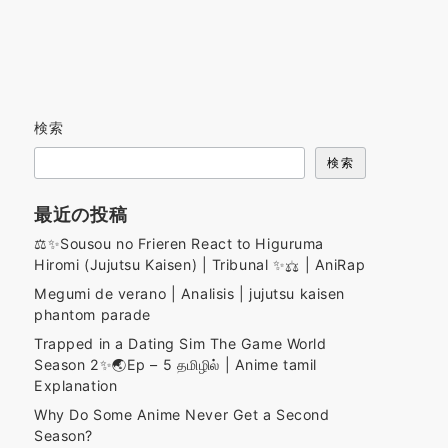
検索
検索
最近の投稿
⚖️✨️Sousou no Frieren React to Higuruma
Hiromi (Jujutsu Kaisen) | Tribunal ✨️⚖️ | AniRap
Megumi de verano | Analisis | jujutsu kaisen
phantom parade
Trapped in a Dating Sim The Game World
Season 2✨🌏Ep – 5 தமிழில் | Anime tamil
Explanation
Why Do Some Anime Never Get a Second
Season?