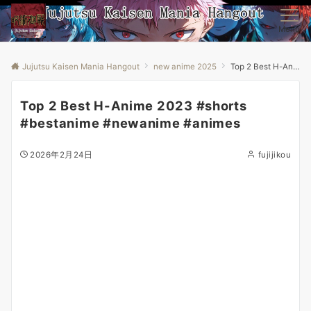
Menu
Jujutsu Kaisen Mania Hangout
new anime 2025
Top 2 Best H-Anime 2023 #shorts #bestanime #newanime #animes
Top 2 Best H-Anime 2023 #shorts
#bestanime #newanime #animes
2026年2月24日
fujijikou