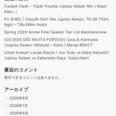
Cursed Clash – Triple Trouble Jujutsu Kaisen Mix ( Read
Desc. )
P2 (END) | Chuyển Sinh Vào Jujutsu Kaisen, Tôi Sẽ Thích
Nghi – Tiểu Điềm Audio
Spring 2026 Anime Final Season Tier List #animereview
(OS DOIS SÃO MUITO FORTES!!) Caos & Harmonia
(Jujutsu Kaisen: Módulo) – Kaito | Marqu REACT
Union Arena!! Locals Round 1 Aoi Todo vs Seba Natsuki!!
Jujutsu Kaisen vs SaKamoto Days. Subscribe!!
最近のコメント
表示できるコメントはありません。
アーカイブ
2026年8月
2026年7月
2026年6月