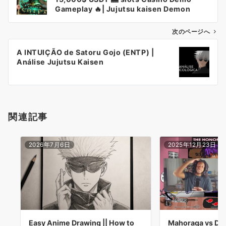
ナ
Gameplay 🔥| Jujutsu kaisen Demon
ビ
ゲ
次のページへ
ー
A INTUIÇÃO de Satoru Gojo (ENTP) |
シ
Análise Jujutsu Kaisen
ョ
ン
関連記事
2026年7月6日
2025年12月23日
Easy Anime Drawing || How to
Mahoraga vs Dab