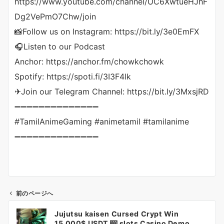
https://www.youtube.com/channel/UC6XwtueHJhF
Dg2VePmO7Chw/join
📸Follow us on Instagram: https://bit.ly/3e0EmFX
🎧Listen to our Podcast
Anchor: https://anchor.fm/chowkchowk
Spotify: https://spoti.fi/3I3F4lk
✈Join our Telegram Channel: https://bit.ly/3MxsjRD
➖➖➖➖➖➖➖➖➖➖➖➖➖➖
#TamilAnimeGaming #animetamil #tamilanime
➖➖➖➖➖➖➖➖➖➖➖➖➖➖
前のページへ
投
Jujutsu kaisen Cursed Crypt Win
稿
15,000$ USDT 🎰 slots Casino Demo