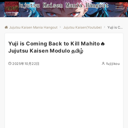
Menu
Jujutsu Kaisen Mania Hangout
Jujutsu Kaisen(Youtube)
Yuji is Coming Back to Kill Mahito🔥Jujutsu Kaisen Modulo தமிழ்
Yuji is Coming Back to Kill Mahito🔥
Jujutsu Kaisen Modulo தமிழ்
2025年10月22日
fujijikou