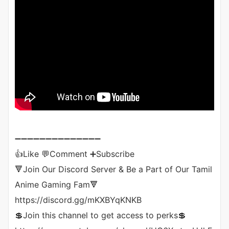
➖➖➖➖➖➖➖➖➖➖➖➖➖➖
👍Like 💬Comment ➕Subscribe
🔻Join Our Discord Server & Be a Part of Our Tamil
Anime Gaming Fam🔻
https://discord.gg/mKXBYqKNKB
💲Join this channel to get access to perks💲