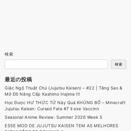
検索
検索
最近の投稿
Giác Ngộ Thuật Chú (Jujutsu Kaisen) – #22 | Tăng Sao &
Mở Đồ Nâng Cấp Kashimo Hajime !!!
Học Được HƯ THỨC TỬ Này Quá KHỦNG BỐ – Minecraft
Jujutsu Kaisen: Cursed Fate #7 ll exe Vaccinn
Seasonal Anime Review: Summer 2026 Week 5
ESSE MOD DE JUJUTSU KAISEN TEM AS MELHORES