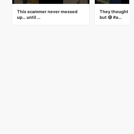
This scammer never messed
They thought he
up… until …
but 😅 #a…