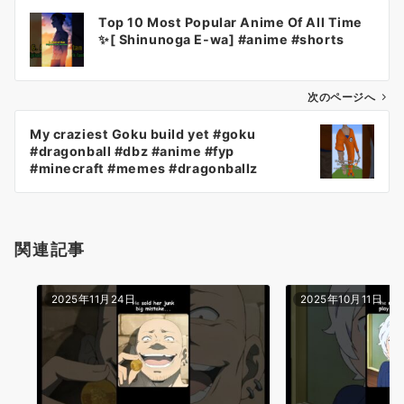
投
Top 10 Most Popular Anime Of All Time
稿
✨[ Shinunoga E-wa] #anime #shorts
ナ
ビ
ゲ
次のページへ
ー
My craziest Goku build yet #goku
シ
#dragonball #dbz #anime #fyp
ョ
#minecraft #memes #dragonballz
#funny
ン
関連記事
2025年11月24日
2025年10月11日