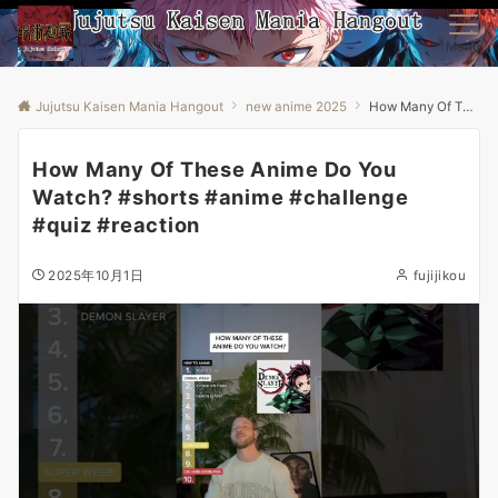
Menu
Jujutsu Kaisen Mania Hangout
new anime 2025
How Many Of These Anime Do You Watch? #shorts #anime #challenge #quiz #reaction
How Many Of These Anime Do You
Watch? #shorts #anime #challenge
#quiz #reaction
2025年10月1日
fujijikou