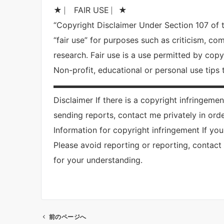
★ ⎸ FAIR USE ⎸★
“Copyright Disclaimer Under Section 107 of 
“fair use” for purposes such as criticism, co
research. Fair use is a use permitted by copy
Non-profit, educational or personal use tips t
▬▬▬▬▬▬▬▬▬▬▬▬▬▬▬▬▬▬▬▬▬
Disclaimer If there is a copyright infringeme
sending reports, contact me privately in ord
Information for copyright infringement If you
Please avoid reporting or reporting, contact 
for your understanding.
前のページへ