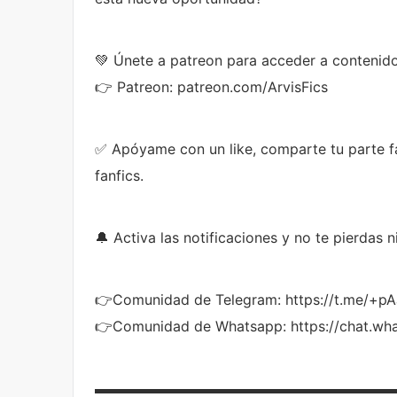
💚 Únete a patreon para acceder a contenido
👉 Patreon: patreon.com/ArvisFics
✅ Apóyame con un like, comparte tu parte fa
fanfics.
🔔 Activa las notificaciones y no te pierdas 
👉Comunidad de Telegram: https://t.me/+
👉Comunidad de Whatsapp: https://chat.w
▬▬▬▬▬▬▬▬▬▬▬▬▬▬▬▬▬▬▬▬▬