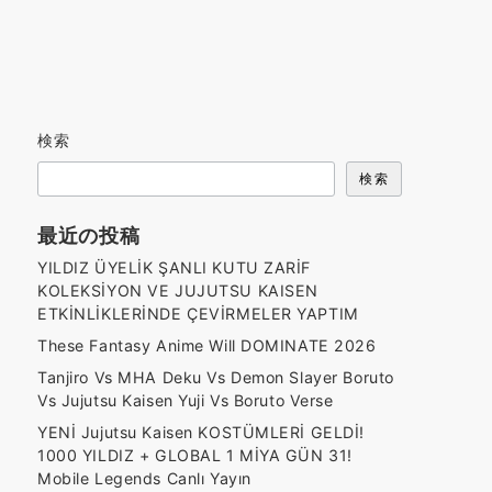
検索
検索
最近の投稿
YILDIZ ÜYELİK ŞANLI KUTU ZARİF
KOLEKSİYON VE JUJUTSU KAISEN
ETKİNLİKLERİNDE ÇEVİRMELER YAPTIM
These Fantasy Anime Will DOMINATE 2026
Tanjiro Vs MHA Deku Vs Demon Slayer Boruto
Vs Jujutsu Kaisen Yuji Vs Boruto Verse
YENİ Jujutsu Kaisen KOSTÜMLERİ GELDİ!
1000 YILDIZ + GLOBAL 1 MİYA GÜN 31!
Mobile Legends Canlı Yayın