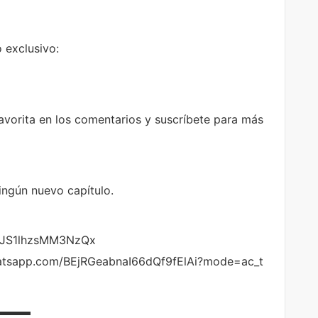
 exclusivo:
vorita en los comentarios y suscríbete para más
ningún nuevo capítulo.
pAJS1lhzsMM3NzQx
hatsapp.com/BEjRGeabnaI66dQf9fElAi?mode=ac_t
▬▬▬