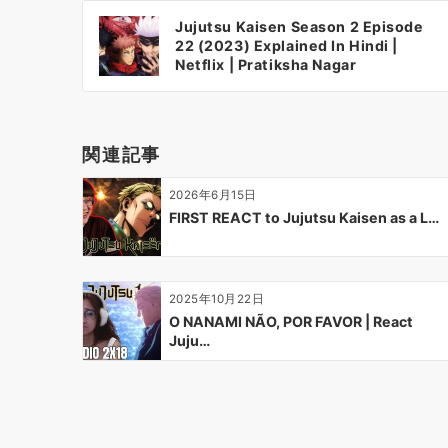
投
Jujutsu Kaisen Season 2 Episode
稿
22 (2023) Explained In Hindi |
ナ
Netflix | Pratiksha Nagar
ビ
ゲ
ー
関連記事
シ
ョ
2026年6月15日
ン
FIRST REACT to Jujutsu Kaisen as a L…
2025年10月22日
O NANAMI NÃO, POR FAVOR | React
Juju…