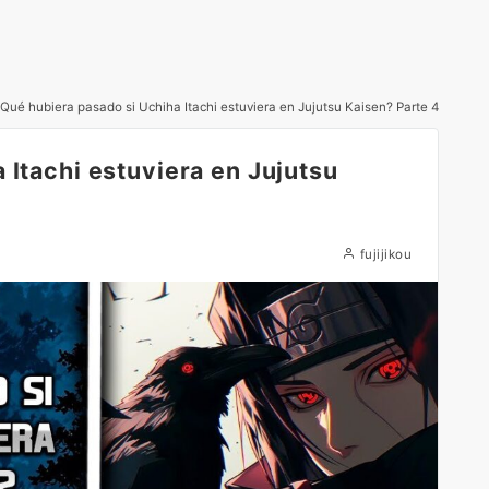
Qué hubiera pasado si Uchiha Itachi estuviera en Jujutsu Kaisen? Parte 4
 Itachi estuviera en Jujutsu
fujijikou