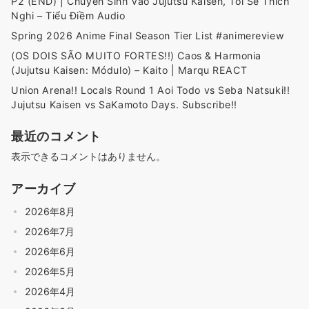
P2 (END) | Chuyển Sinh Vào Jujutsu Kaisen, Tôi Sẽ Thích
Nghi – Tiểu Điềm Audio
Spring 2026 Anime Final Season Tier List #animereview
(OS DOIS SÃO MUITO FORTES!!) Caos & Harmonia
(Jujutsu Kaisen: Módulo) – Kaito | Marqu REACT
Union Arena!! Locals Round 1 Aoi Todo vs Seba Natsuki!!
Jujutsu Kaisen vs SaKamoto Days. Subscribe!!
最近のコメント
表示できるコメントはありません。
アーカイブ
2026年8月
2026年7月
2026年6月
2026年5月
2026年4月