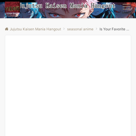
Menu
Jujutsu Kaisen Mania Hangout
seasonal anime
Is Your Favorite Anime Popular in Japan? – Top Summer Anime in Japan in 2025!