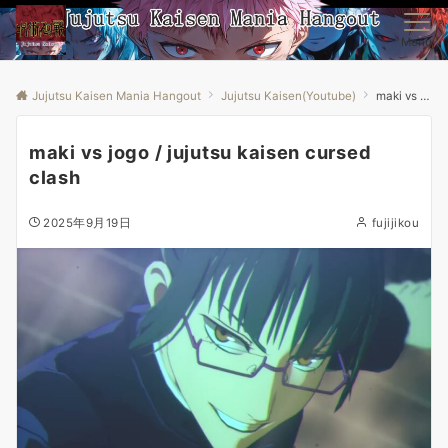
Menu
Jujutsu Kaisen Mania Hangout
Jujutsu Kaisen(Youtube)
maki vs jogo / jujutsu kaisen cursed clash
maki vs jogo / jujutsu kaisen cursed
clash
2025年9月19日
fujijikou