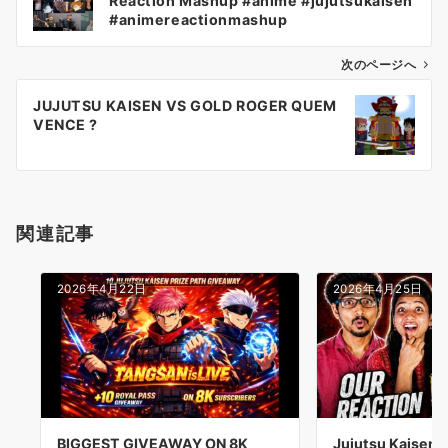
Reaction Mashup #anime #jujutsukaisen
ナ
#animereactionmashup
ビ
ゲ
次のページへ
ー
JUJUTSU KAISEN VS GOLD ROGER QUEM
シ
VENCE ?
ョ
ン
関連記事
2026年4月22日
2026年4月25日
BIGGEST GIVEAWAY ON 8K
Jujutsu Kaisen 