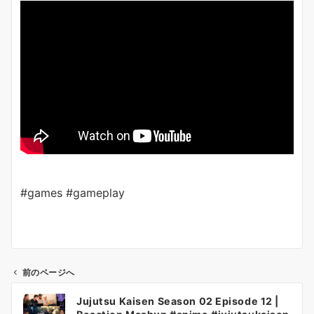
#games #gameplay
前のページへ
投
Jujutsu Kaisen Season 02 Episode 12 |
稿